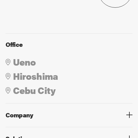
Office
Ueno
Hiroshima
Cebu City
Company
Overview
Culture
Leadership