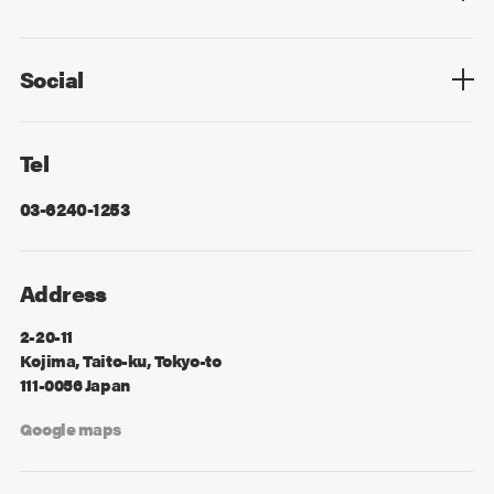
Privacy Policy
Cookie Policy
Information Security
Sitemap
Advertising
Mail Magazine
Contact
Social
Facebook
X
Tel
03-6240-1253
Address
2-20-11
Kojima, Taito-ku, Tokyo-to
111-0056 Japan
Google maps