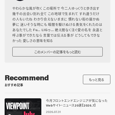
やわらかな風が吹く この場所で 今二人ゆっくりと歩き出す
幾千の出会い別れ全て この地球で生まれて すれ違うだけ
の人もいたね わかり合えないままに 慣れない街の届かぬ
夢に 迷いそうな時にも 暗闇を駆けぬける勇気をくれたのは
あなたでした Fu… LIGゥ… 絶え間なく注ぐ愛の名を 永遠と
呼ぶ事ができたなら 言葉では伝える事が どうしてもできな
かった 愛しさの意味を知る
このメンバーの記事をもっと読む
Recommend
もっと見る
おすすめ記事
今月フロントエンドエンジニアが気になった
Webサイト・ニュース20選【2026.7】
2026.07.31