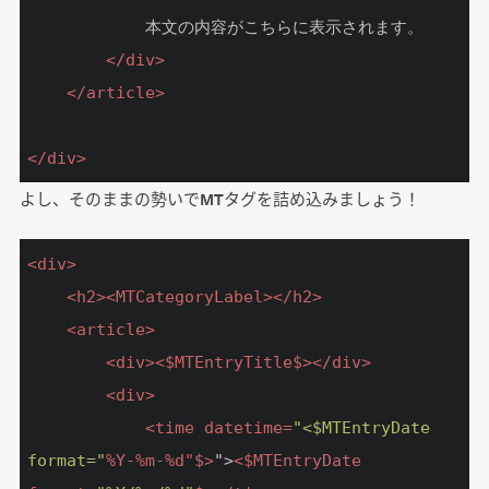
			本文の内容がこちらに表示されます。

</
div
>
</
article
>
</
div
>
よし、そのままの勢いでMTタグを詰め込みましょう！
<
div
>
<
h2
>
<
MTCategoryLabel
>
</
h2
>
<
article
>
<
div
>
<
$MTEntryTitle$
>
</
div
>
<
div
>
<
time
datetime
=
"<$MTEntryDate 
format="
%
Y-
%
m-
%
d
"$>
">
<
$MTEntryDate