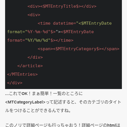
<
div
>
<
$MTEntryTitle$
>
</
div
>
<
div
>
<
time
datetime
=
"<$MTEntryDate 
format="
%
Y-
%
m-
%
d
"$>
">
<
$MTEntryDate
format
=
"%Y/%m/%d"
$>
</
time
>
<
span
>
<
$MTEntryCategory$
>
</
span
>
</
div
>
</
article
>
</
MTEntries
>
</
div
>
…これでOK！まぁ簡単！一覧のところに
<MTCategoryLabel>って記述すると、そのカテゴリのタイト
ルをつけることができるんですね。
このノリで詳細ページも行っちゃおう！詳細ページのhtmlは