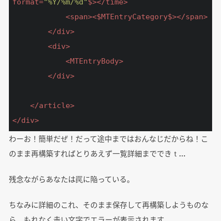
format
=
"%Y/%m/%d"
$>
</
time
>
<
span
>
<
$MTEntryCategory$
>
</
span
>
</
div
>
<
div
>
<
MTEntryBody
>
</
div
>
</
article
>
</
div
>
わーお！簡単だぜ！だって途中まではおんなじだからね！こ
のまま再構築すればとりあえず一覧詳細までできｔ…
残念ながらあなたは罠に陥っている。
ちなみに詳細のこれ、そのまま保存して再構築しようものな
ら、もれなく赤い文字でエラーが表示されます。