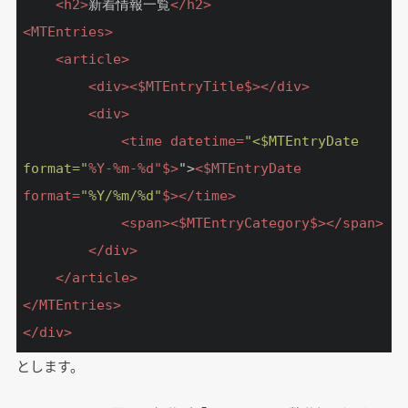
<
h2
>
新着情報一覧
</
h2
>
<
MTEntries
>
<
article
>
<
div
>
<
$MTEntryTitle$
>
</
div
>
<
div
>
<
time
datetime
=
"<$MTEntryDate 
format="
%
Y-
%
m-
%
d
"$>
">
<
$MTEntryDate
format
=
"%Y/%m/%d"
$>
</
time
>
<
span
>
<
$MTEntryCategory$
>
</
span
>
</
div
>
</
article
>
</
MTEntries
>
</
div
>
とします。