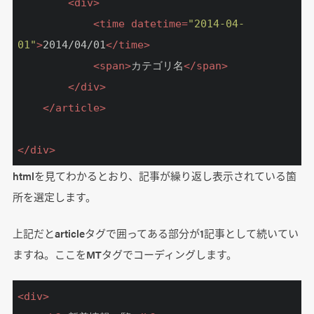
<
div
>
<
time
datetime
=
"2014-04-
01"
>
2014/04/01
</
time
>
<
span
>
カテゴリ名
</
span
>
</
div
>
</
article
>
</
div
>
htmlを見てわかるとおり、記事が繰り返し表示されている箇
所を選定します。
上記だとarticleタグで囲ってある部分が1記事として続いてい
ますね。ここをMTタグでコーディングします。
<
div
>