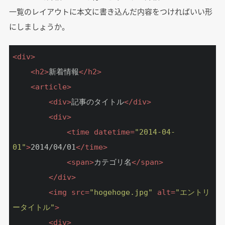
一覧のレイアウトに本文に書き込んだ内容をつければいい形
にしましょうか。
<
div
>
<
h2
>
新着情報
</
h2
>
<
article
>
<
div
>
記事のタイトル
</
div
>
<
div
>
<
time
datetime
=
"2014-04-
01"
>
2014/04/01
</
time
>
<
span
>
カテゴリ名
</
span
>
</
div
>
<
img
src
=
"hogehoge.jpg"
alt
=
"エントリ
ータイトル"
>
<
div
>