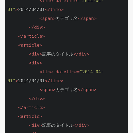
<
time
datetime
=
"2014-04-
01"
>
2014/04/01
</
time
>
<
span
>
カテゴリ名
</
span
>
</
div
>
</
article
>
<
article
>
<
div
>
記事のタイトル
</
div
>
<
div
>
<
time
datetime
=
"2014-04-
01"
>
2014/04/01
</
time
>
<
span
>
カテゴリ名
</
span
>
</
div
>
</
article
>
<
article
>
<
div
>
記事のタイトル
</
div
>