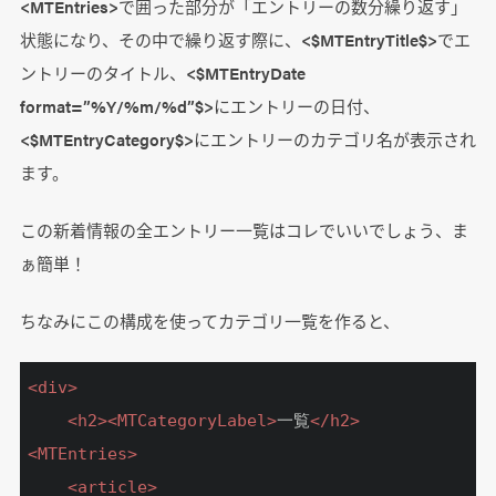
<MTEntries>で囲った部分が「エントリーの数分繰り返す」
状態になり、その中で繰り返す際に、<$MTEntryTitle$>でエ
ントリーのタイトル、<$MTEntryDate
format=”%Y/%m/%d”$>にエントリーの日付、
<$MTEntryCategory$>にエントリーのカテゴリ名が表示され
ます。
この新着情報の全エントリー一覧はコレでいいでしょう、ま
ぁ簡単！
ちなみにこの構成を使ってカテゴリ一覧を作ると、
<
div
>
<
h2
>
<
MTCategoryLabel
>
一覧
</
h2
>
<
MTEntries
>
<
article
>