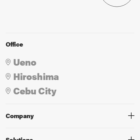
Office
Ueno
Hiroshima
Cebu City
Company
Overview
Culture
Leadership
Solutions