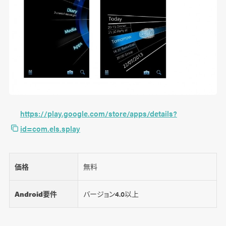
https://play.google.com/store/apps/details?
id=com.els.splay
価格
無料
Android要件
バージョン4.0以上