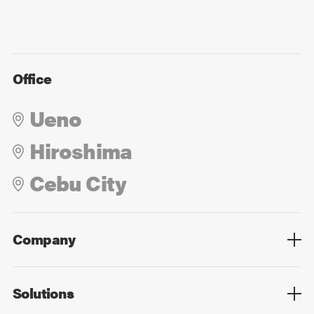
Office
Ueno
Hiroshima
Cebu City
Company
Overview
Culture
Leadership
Solutions