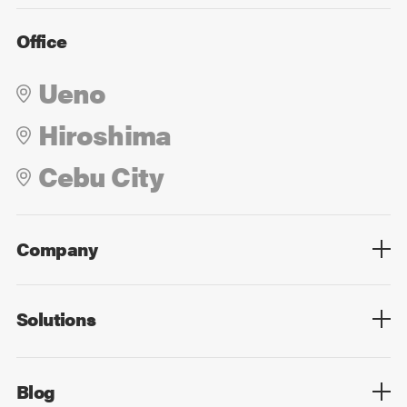
Office
Ueno
Hiroshima
Cebu City
Company
Overview
Culture
Leadership
Solutions
Overview
Technology
Design
Digital Marketing
Strategy&Consulting
Digital Education
Blog