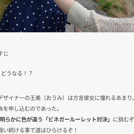
すじ
デザイナーの王美（おうみ）は方言彼女に憧れるあまり
負を申し込むのであった。
け明らかに色が違う「ビネガールーレット対決」
に挑む
戦い続ける事で道はひらけるぞ！