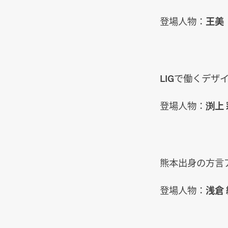
登場人物：
王美
LIGで働くデ
登場人物：
渕上
熊本出身の方言
登場人物：
浅倉