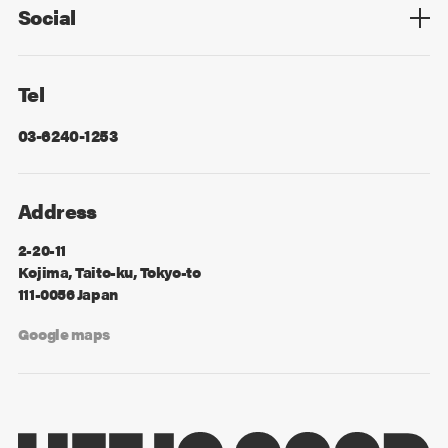
Social
Facebook
X
Tel
03-6240-1253
Address
2-20-11
Kojima, Taito-ku, Tokyo-to
111-0056 Japan
Google maps