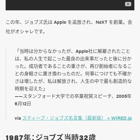
この年、ジョブズ氏は Apple を追放され、NeXT を創業。会
社がオシャレです。
「当時は分からなかったが、Apple社に解雇されたこと
は、私の人生で起こった最良の出来事だったと後に分か
った。成功者であることの重さが、再び創始者になるこ
との身軽さに置き換わったのだ。何事につけても不確か
さは増したが、私は解放され、人生の中で最も創造的な
時期を迎えた」
――スタンフォード大学での卒業祝賀スピーチ、2005年
6月12日
via
スティーブ・ジョブズ名言集（最新版） « WIRED.jp
1987年：ジョブズ当時32歳