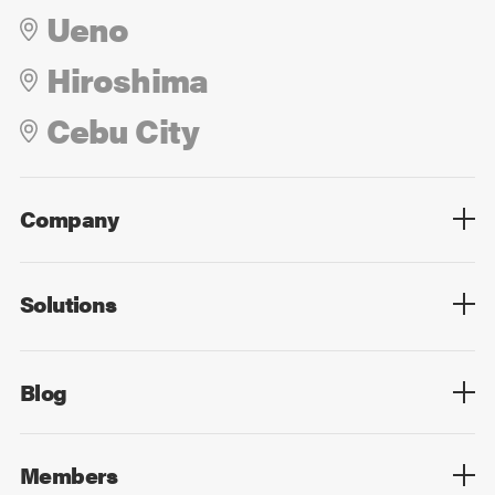
Ueno
Hiroshima
Cebu City
Company
Overview
Culture
Leadership
Solutions
Overview
Technology
Design
Digital Marketing
Strategy&Consulting
Digital Education
Blog
Blog List
Members