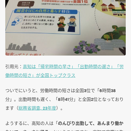
引用元：
高知は「帰宅時間の早さ」「出勤時間の遅さ」「労
働時間の短さ」が全国トップクラス
ついでにいうと、労働時間の短さは全国3位で「6時間38
分」。出勤時間も遅く、「8時41分」と全国2位となっており
ます（
総務省調査, 23年度
）。
ようするに、高知の人は「
のんびり出勤して、あんまり働か