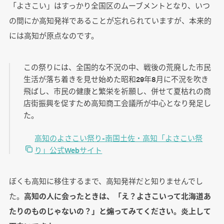
「よさこい」はすっかり全国区のムーブメントとなり、いつ
の間にか高知発祥であることが忘れられていますが、本来的
には高知が原点なのです。
この祭りには、全国的な不況の中、戦後の荒廃した市民
生活が落ち着きを見せ始めた昭和29年8月に不況を吹き
飛ばし、市民の健康と繁栄を祈願し、併せて夏枯れの商
店街振興を促すため高知商工会議所が中心となり発足し
た。
高知のよさこい祭り-南国土佐・高知「よさこい祭
り」公式Webサイト
ぼくも高知に移住するまで、高知発祥だと知りませんでし
た。
高知の人に会ったときは、「え？よさこいって北海道あ
たりのものじゃないの？」と煽ってみてください。炎上して