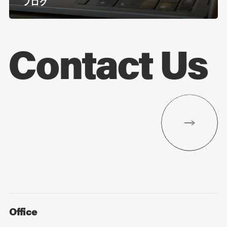
ブログ
Contact Us
Office