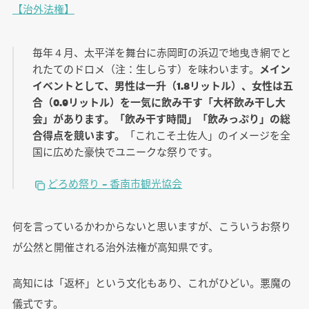
【治外法権】
毎年４月、太平洋を舞台に赤岡町の浜辺で地曳き網でと
れたてのドロメ（注：生しらす）を味わいます。
メイン
イベントとして、男性は一升（1.8リットル）、女性は五
合（0.9リットル）を一気に飲み干す「大杯飲み干し大
会」があります。「飲み干す時間」「飲みっぷり」の総
合得点を競います。
「これこそ土佐人」のイメージを全
国に広めた豪快でユニークな祭りです。
どろめ祭り – 香南市観光協会
何を言っているかわからないと思いますが、こういうお祭り
が公然と開催される治外法権が高知県です。
高知には「返杯」という文化もあり、これがひどい。悪魔の
儀式です。