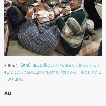
引用元：
【高知】路上に畳とコタツを設置して飲みまくる！
9日間に渡って繰り広げられる祭り「おきゃく」が楽しすぎる
【治外法権】
AD