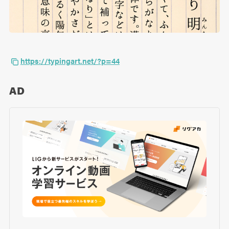
https://typingart.net/?p=44
AD