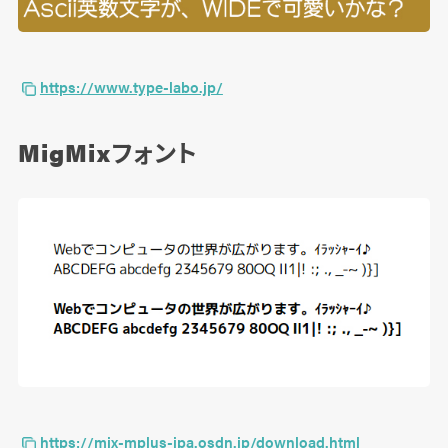
https://www.type-labo.jp/
MigMixフォント
https://mix-mplus-ipa.osdn.jp/download.html