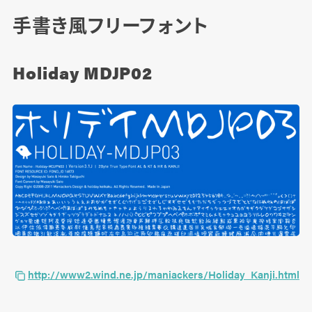
手書き風フリーフォント
毛筆・和風フォント
バジョカフォント（有料）
Holiday MDJP02
原雲涯 オリジナルフォント（有料）
その他のフリーフォント／切絵字・ホラー系
切絵字
もふ字
怨霊
http://www2.wind.ne.jp/maniackers/Holiday_Kanji.html