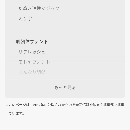
たぬき油性マジック
えり字
明朝体フォント
リフレッシュ
モトヤフォント
はんなり明朝
もっと見る
ゴシック体フォント
アニト 他多数
※このページは、2012年に公開されたものを最新情報を踏まえ編集部で編集
しています。
MigMixフォント