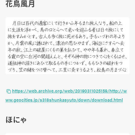
花鳥風月
https://web.archive.org/web/20190311025159/http://w
ww.geocities.jp/s318shunkasyuto/down/download.html
ほにゃ