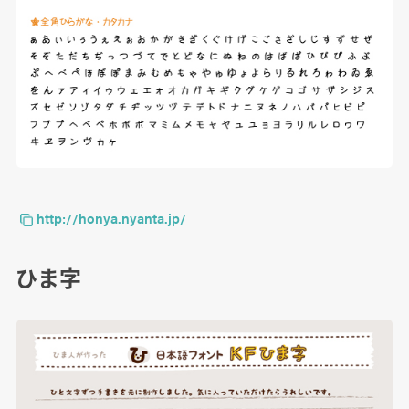
http://honya.nyanta.jp/
ひま字