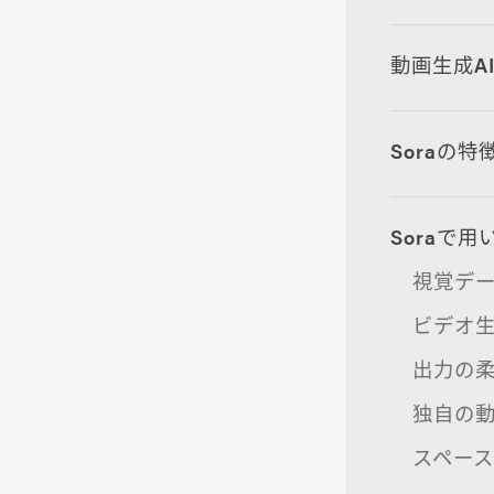
動画生成AI
Soraの特
Soraで
視覚デ
ビデオ
出力の
独自の
スペー