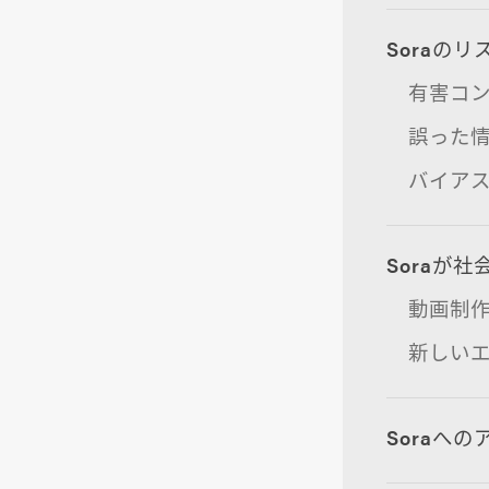
Soraのリ
有害コ
誤った
バイア
Soraが
動画制
新しい
Soraへ