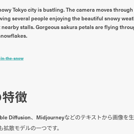
snowy Tokyo city is bustling. The camera moves through 
lowing several people enjoying the beautiful snowy wea
 nearby stalls. Gorgeous sakura petals are flying thro
snowflakes.
-in-the-snow
の特徴
table Diffusion、Midjourneyなどのテキストから画
aも拡散モデルの一つです。