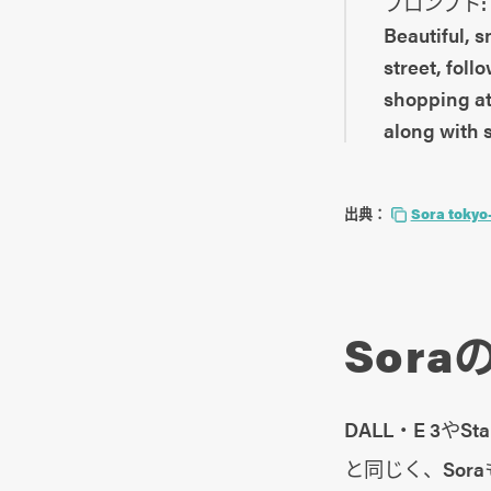
プロンプト:
Beautiful, 
street, fol
shopping at
along with 
出典：
Sora tokyo
Sora
DALL・E 3やS
と同じく、Sor