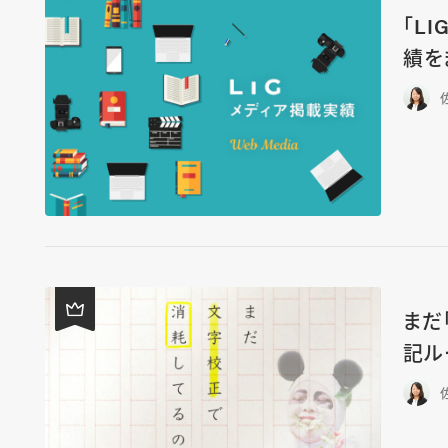
「L
績を
まだ
記ル