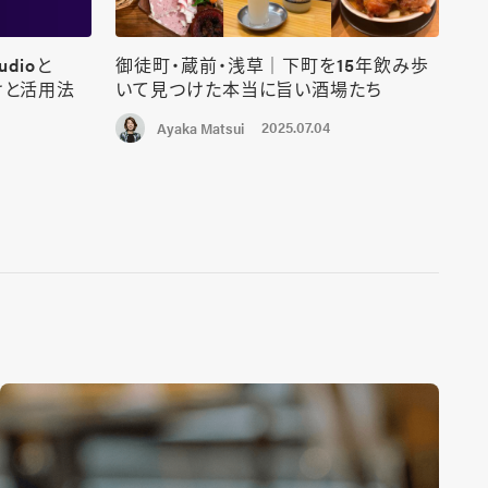
udioと
御徒町・蔵前・浅草｜下町を15年飲み歩
けと活用法
いて見つけた本当に旨い酒場たち
2025.07.04
Ayaka Matsui