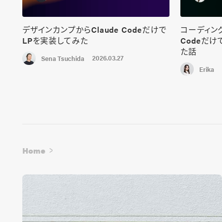
デザインカンプからClaude Codeだけで
コーディング
LPを実装してみた
Codeだ
た話
2026.03.27
Sena Tsuchida
Erika
Home