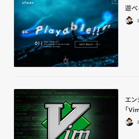
遊べ
エン
「V