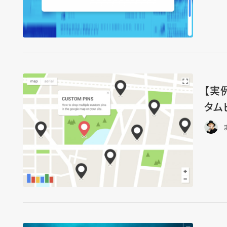
【実
タム