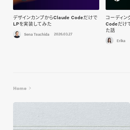
デザインカンプからClaude Codeだけで
コーディング
LPを実装してみた
Codeだ
た話
2026.03.27
Sena Tsuchida
Erika
Home