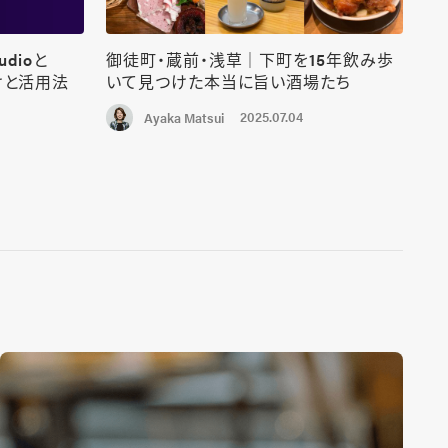
udioと
御徒町・蔵前・浅草｜下町を15年飲み歩
けと活用法
いて見つけた本当に旨い酒場たち
2025.07.04
Ayaka Matsui