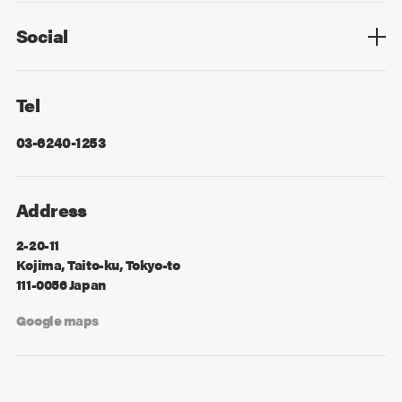
Social
Facebook
X
Tel
03-6240-1253
Address
2-20-11
Kojima, Taito-ku, Tokyo-to
111-0056 Japan
Google maps