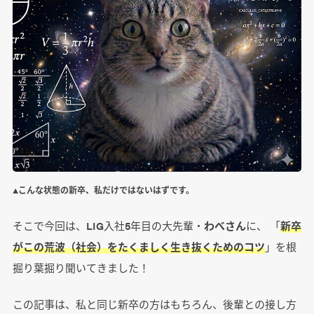
▲こんな状態の新卒、私だけではないはずです。
そこで今回は、LIG入社5年目の大先輩・
わべさん
に、 「
新卒
がこの荒波（社会）をたくましく生き抜くためのコツ
」を根
掘り葉掘り聞いてきました！
この記事は、私と同じ新卒の方はもちろん、後輩との接し方