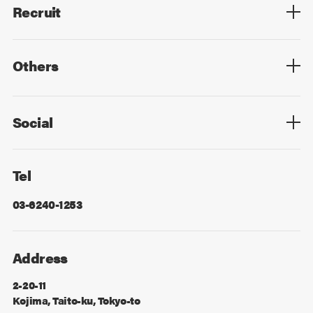
Recruit
Top
Mid Career
New Graduates
Others
Privacy Policy
Cookie Policy
Information Security
Sitemap
Advertising
Mail Magazine
Contact
Social
Facebook
X
Tel
03-6240-1253
Address
2-20-11
Kojima, Taito-ku, Tokyo-to