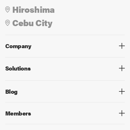
Hiroshima
Cebu City
Company
Overview
Culture
Leadership
Solutions
Overview
Technology
Design
Digital Marketing
Strategy&Consulting
Digital Education
Blog
Blog List
Members
Members List