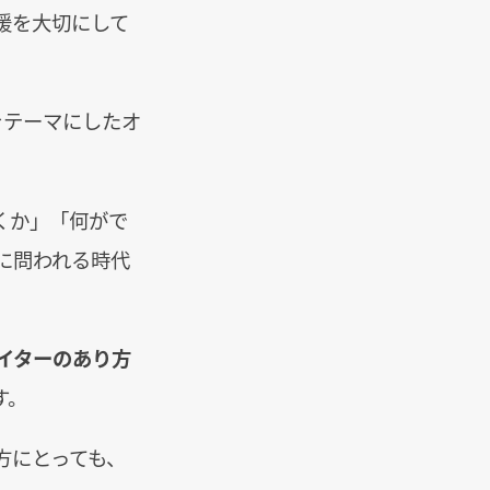
援を大切にして
をテーマにしたオ
くか」「何がで
に問われる時代
エイターのあり方
す。
方にとっても、