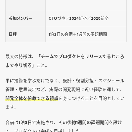
参加メンバー
CTOづや／2024新卒／2025新卒
日程
1泊2日の合宿＋1週間の課題期間
最大の特徴は、
「チームでプロダクトをリリースするところ
までやり切る」
こと。
単に技術を学ぶだけでなく、設計・役割分担・スケジュール
管理・意思決定など、実際の開発現場に近い経験を通して、
開発全体を俯瞰できる視点
を身につけることを目的としてい
ます。
合宿は
1泊2日
で実施され、その後
約1週間の課題期間
を設け
て、プロダクトの完成を目指しました。