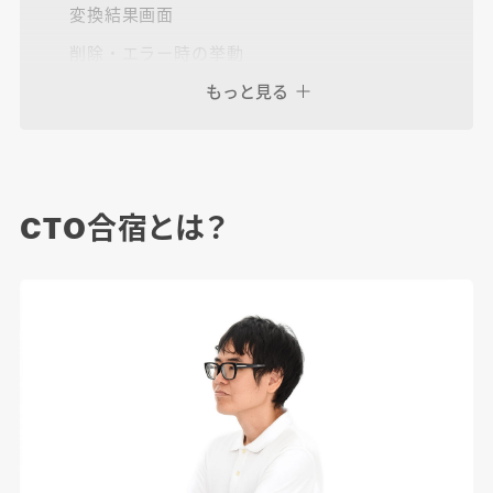
変換結果画面
削除・エラー時の挙動
もっと見る
苦労や学び&メンバーの声
CTO合宿とは？
さいごに