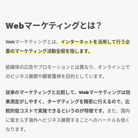
KAIGI GROUP デジタルマーケティング実践
講座
Webマーケティングとは？
Webマーケティング研修で得られる実践的な効
Webマーケティングとは、
インターネットを活用して行う企
果
業のマーケティング活動全般を指します。
効率的に即戦力を育成できる
紙媒体の広告やプロモーションとは異なり、オンライン上で
現場で活躍するプロに学ぶことで、最新のノウ
ハウを獲得できる
のビジネス展開や顧客獲得を目的としています。
チームで取り組むことで、モチベーション維持
従来のマーケティングと比較して、Webマーケティングは効
に繋がる
果測定がしやすく、ターゲティングを精密に行えるので、比
較的低コストで実施できるというのが特徴です。
また、国内
Webマーケティング研修・講座の費用相場
に留まらず海外へビジネス展開することへのハードルも低く
なります。