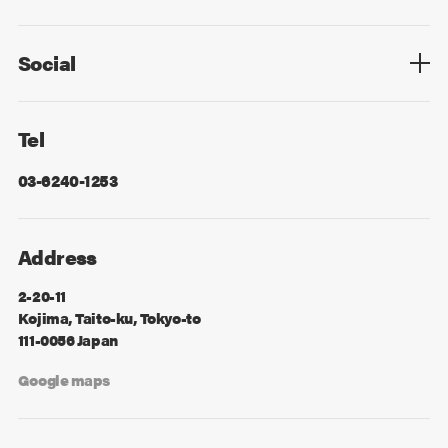
Privacy Policy
Cookie Policy
Information Security
Sitemap
Advertising
Mail Magazine
Contact
Social
Facebook
X
Tel
03-6240-1253
Address
2-20-11
Kojima, Taito-ku, Tokyo-to
111-0056 Japan
Google maps