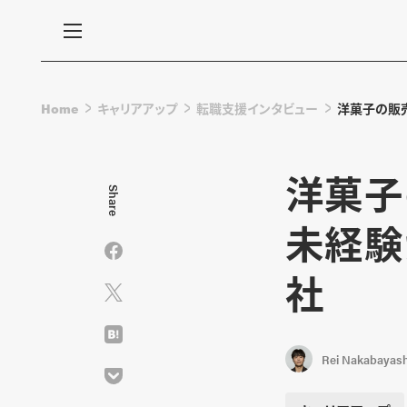
Home
キャリアアップ
転職支援インタビュー
洋菓子の販
洋菓子
Share
未経験
社
Rei Nakabayash