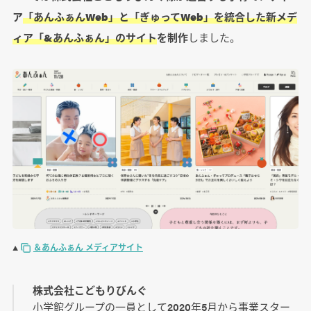
ア
「あんふぁんWeb」と「ぎゅってWeb」を統合した新メデ
ィア「&あんふぁん」のサイト
を制作
しました。
▲
＆あんふぁん メディアサイト
株式会社こどもりびんぐ
小学館グループの一員として2020年5月から事業スター