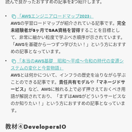
読んで良かったおすすめの記事を2つ紹介します。
「AWSエンジニアロードマップ2023」
AWSの学習ロードマップが紹介されている記事です。
完全
未経験者が3ヶ月でSAA資格を習得
することを目標とし
て、非常に細かい粒度で学ぶべき順序が示されています。
「AWSを基礎から一つずつ学びたい！」という方におすす
めの記事となっています。
「本当のAWS基礎 昭和～平成～令和の時代の変遷シ
ステムの変化と今昔物語」
AWSとは何かについて、インフラの歴史を辿りながら学ぶ
ことのできる記事です。
責任共有モデル
や
「マネージドサ
ービス」
など、AWSに触れる上で必ず押さえておくべき用
語が解説されており、「まずはAWSがどういうサービスな
のか知りたい！」という方におすすめの記事となっていま
す。
教材④DevelopersIO