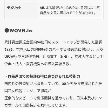
デメリット
AIによる翻訳が中心のため、意図しない不
自然な文章に訳されることがあります。
●WOVN.io
累計資金調達金額約54億円のスタートアップが開発した翻訳
SaaS。世界人口の約95%をカバーする43言語に対応し、三菱
UFJ銀行や三越伊勢丹、川崎重工（KHI）、立教大学など大手
企業・法人・教育機関への導入実績多数。
・IT先進国での特許取得に裏づけられた技術力
国内外の投資家が出資をしていて、20か国から抜擢された多
国籍な精鋭エンジニア組織が
圧倒的なスピードで機能開発を進めており、日米中及びシン
ガポールで国際特許を取得しています。