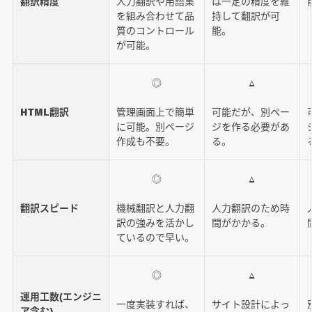
翻訳精度
人力翻訳や用語集
は一定の精度を維
を組み合わせて品
持して翻訳が可
質のコントロール
能。
が可能。
◎
△
HTML翻訳
管理画面上で簡単
可能だが、別ペー
に可能。別ページ
ジを作る必要があ
作成も不要。
る。
◎
△
翻訳スピード
機械翻訳と人力翻
人力翻訳のため時
訳の強みを活かし
間がかかる。
ているので早い。
◎
△
運用工数(エンジニ
一度実装すれば、
サイト設計によっ
ア含む)