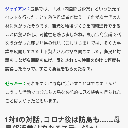
ジャイアン：
豊島では、「瀬戸内国際芸術祭」という観光イ
ベントを行ったことで移住希望者が増え、それが次世代の人
材に繋がったそうです。
観光と地域づくりを同時進行できる
ことに驚いたし、可能性を感じましたね。
東京宝島会議で話
をうかがった鹿児島県の甑島（こしきじま）では、多くの事
業を展開してきた山下賢太さんの話を聞きました。
島民と対
話をしながら販路を広げ、反対されても時間をかけて何度も
説得したそうで、すごく勇気をもらえた
なあ。
ゼッキー：
それをすぐに母島に活かすことはできませんが、
こうした活動で自分たちの島を客観的に見る機会を得られた
ことはよかったと思います。
1対1の対話、コロナ後は訪島も……母
島部活堂は次なるステージへ！