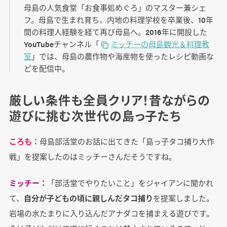
母島の人気食堂「お食事処めぐろ」のマスター兼シェ
フ。母島で生まれ育ち、内地の料理学校を卒業後、10年
間の料理人経験を経て再び母島へ。2016年に開設した
YouTubeチャンネル「
ミッチーの母島観光＆料理教
室
」では、母島の農作物や海産物を使ったレシピ動画な
どを配信中。
厳しい条件も全員クリア！昔ながらの
遊びに挑む次世代の島っ子たち
ころも：
母島部活堂のお話に出てきた「島っ子タコ捕り大作
戦」を提案したのはミッチーさんだそうですね。
ミッチー：
「部活堂でやりたいこと」をジャイアンに聞かれ
て、
自分が子どもの頃に親しんだタコ捕り
を提案しました。
岩場の水たまりに入り込んだアナダコを捕まえる遊びです。