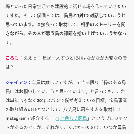
場といった日常生活でも建設的に話せる場を作っていきたい
ですね。そして僕個人では、
島民と1対1で対話していこうと
思っています
。直接会って取材して、
相手のストーリーを聞
きながら、その人が思う島の課題を拾い上げていこうかな
っ
て。
ころも：
ええっ！ 島民一人ずつと1対1はなかなか大変なので
は？
ジャイアン：
全員は難しいですが、できる限りご縁のある島
民にはお願いしていこうと思っています。と言っても、これ
は単年じゃなく20年スパンで僕が考えている目標。宝島事業
の取り組みのひとつとして、八丈島に暮らす人を取材して
Instagramで紹介する「
七色八丈図鑑
」というプロジェク
トがあるのですが、それがすごくよかったので、いつか母島