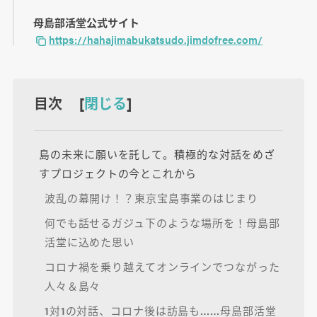
母島部活堂公式サイト
https://hahajimabukatsudo.jimdofree.com/
目次 [
閉じる
]
島の未来に願いを託して。積極的な対話をめざ
すプロジェクトの今とこれから
波乱の幕開け！？東京宝島事業のはじまり
何でも話せるガジュ下のような場所を！母島部
活堂に込めた思い
コロナ禍を乗り越えてオンラインでつながった
人々＆島々
1対1の対話、コロナ後は訪島も……母島部活堂