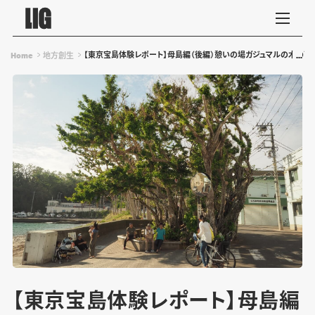
【東京宝島体験レポート】母島編（後編）憩いの場ガジュマルの木の下
Home
地方創生
【東京宝島体験レポート】母島編