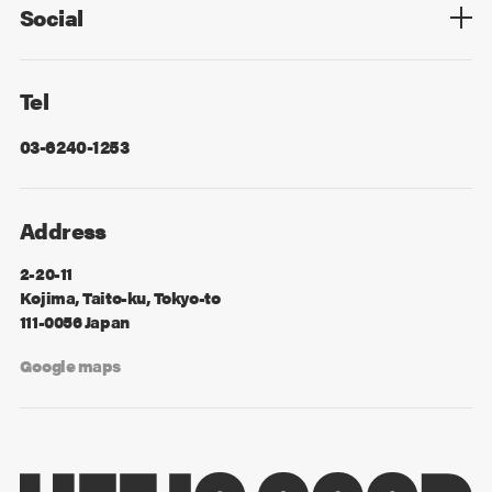
Social
Facebook
X
Tel
03-6240-1253
Address
2-20-11
Kojima, Taito-ku, Tokyo-to
111-0056 Japan
Google maps