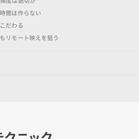
の頻度は適切か
の時間は作らない
にこだわる
クもリモート映えを狙う
テクニック