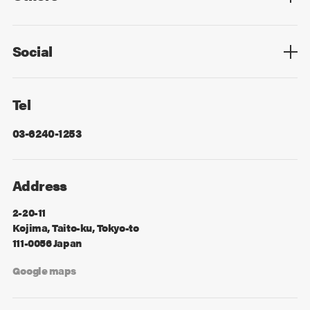
Privacy Policy
Cookie Policy
Information Security
Sitemap
Advertising
Mail Magazine
Contact
Social
Facebook
X
Tel
03-6240-1253
Address
2-20-11
Kojima, Taito-ku, Tokyo-to
111-0056 Japan
Google maps