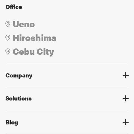
Office
Ueno
Hiroshima
Cebu City
Company
Overview
Culture
Leadership
Solutions
Overview
Technology
Design
Digital Marketing
Strategy&Consulting
Digital Education
Blog
Blog List