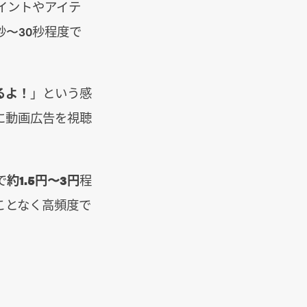
イントやアイテ
〜30秒程度で
るよ！
」という感
に動画広告を視聴
で
約1.5円〜3円
程
ことなく高頻度で