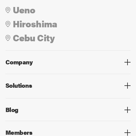
Ueno
Hiroshima
Cebu City
Company
Overview
Culture
Leadership
Solutions
Overview
Technology
Design
Digital Marketing
Strategy&Consulting
Digital Education
Blog
Blog List
Members