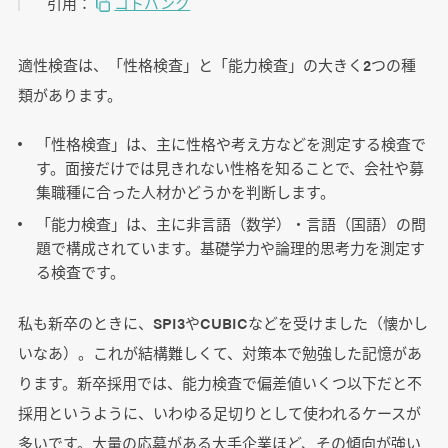
引用：
コトバンク
適性検査は、「性格検査」と「能力検査」の大きく2つの種
類があります。
「性格検査」は、主に性格や考え方などを測定する検査で
す。面接だけでは見きれない性格を知ることで、会社や募
集職種に合った人材かどうかを判断します。
「能力検査」は、主に非言語（数学）・言語（国語）の問
題で構成されています。基礎学力や論理的思考力を測定す
る検査です。
私も新卒のときに、SPI3やCUBICなどを受けました（懐かし
いなあ）。これが結構難しくて、対策本で勉強した記憶があ
ります。新卒採用では、能力検査で偏差値いくつ以下だと不
採用というように、いわゆる足切りとして使われるケースが
多いです。大量の応募がある大手企業ほど、その傾向が強い