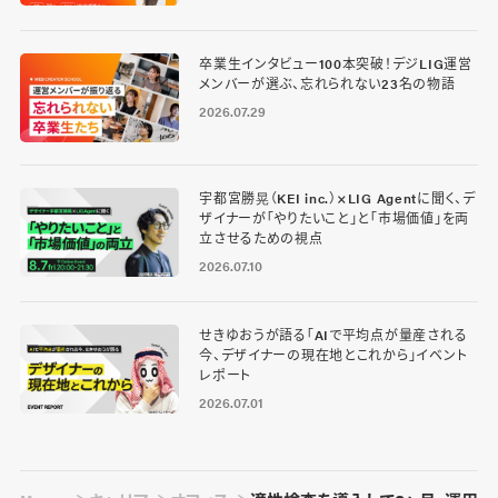
卒業生インタビュー100本突破！デジLIG運営
メンバーが選ぶ、忘れられない23名の物語
2026.07.29
宇都宮勝晃（KEI inc.）×LIG Agentに聞く、デ
ザイナーが「やりたいこと」と「市場価値」を両
立させるための視点
2026.07.10
せきゆおうが語る「AIで平均点が量産される
今、デザイナーの現在地とこれから」イベント
レポート
2026.07.01