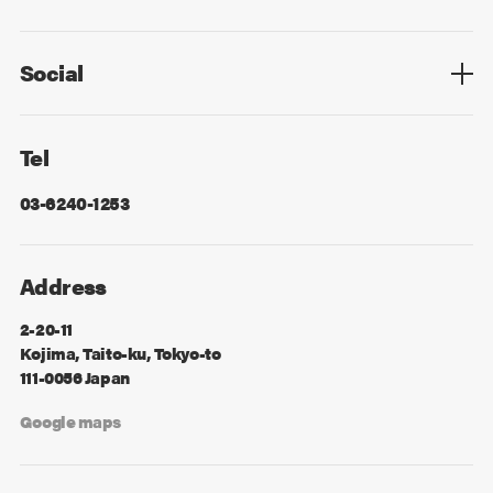
Privacy Policy
Cookie Policy
Information Security
Sitemap
Advertising
Mail Magazine
Contact
Social
Facebook
X
Tel
03-6240-1253
Address
2-20-11
Kojima, Taito-ku, Tokyo-to
111-0056 Japan
Google maps