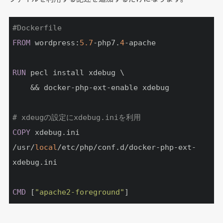
#Dockerfile
FROM
 wordpress:
5.7
-php7.
4
-apache

RUN
pecl install xdebug \

# xdeugの設定にxdebug.iniを利用
COPY
xdebug.ini 
/usr/
local
/etc/php/conf.d/docker-php-ext-
CMD
[
"apache2-foreground"
]