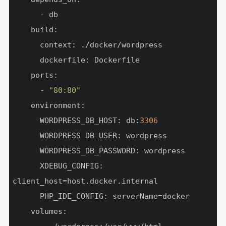
      -
    build:
      context:
      dockerfile:
    ports:
      -
"80:80"
    environment:
      WORDPRESS_DB_HOST:
 db:
3306
      WORDPRESS_DB_USER:
      WORDPRESS_DB_PASSWORD:
      XDEBUG_CONFIG:
      PHP_IDE_CONFIG:
    volumes: