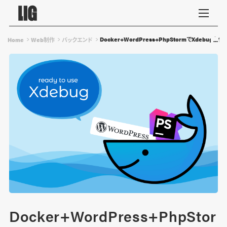
Docker+WordPress+PhpStormでXdebugを
Home
Web制作
バックエンド
Docker+WordPress+PhpStor