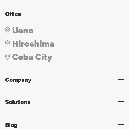
Office
Ueno
Hiroshima
Cebu City
Company
Overview
Culture
Leadership
Solutions
Overview
Technology
Design
Digital Marketing
Strategy&Consulting
Digital Education
Blog