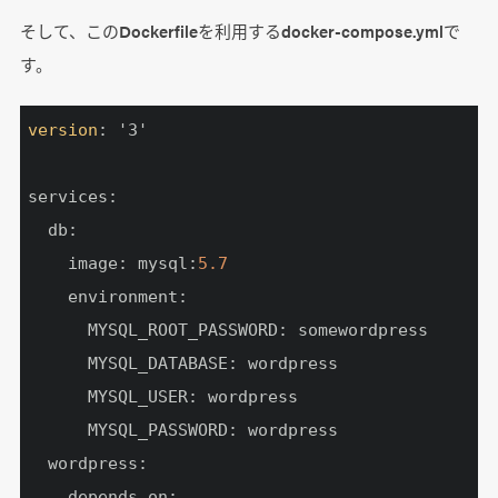
そして、このDockerfileを利用するdocker-compose.ymlで
す。
version
: '3'

services:
  db:
    image:
 mysql:
5.7
    environment:
      MYSQL_ROOT_PASSWORD:
      MYSQL_DATABASE:
      MYSQL_USER:
      MYSQL_PASSWORD:
  wordpress:
    depends_on: