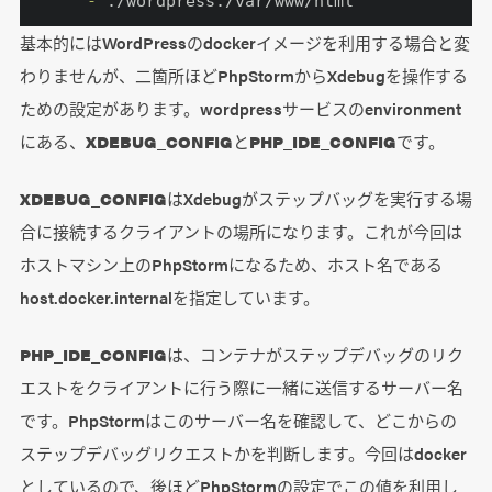
      -
 ./wordpress:/var/www/html
基本的にはWordPressのdockerイメージを利用する場合と変
わりませんが、二箇所ほどPhpStormからXdebugを操作する
ための設定があります。wordpressサービスのenvironment
にある、
XDEBUG_CONFIG
と
PHP_IDE_CONFIG
です。
XDEBUG_CONFIG
はXdebugがステップバッグを実行する場
合に接続するクライアントの場所になります。これが今回は
ホストマシン上のPhpStormになるため、ホスト名である
host.docker.internalを指定しています。
PHP_IDE_CONFIG
は、コンテナがステップデバッグのリク
エストをクライアントに行う際に一緒に送信するサーバー名
です。PhpStormはこのサーバー名を確認して、どこからの
ステップデバッグリクエストかを判断します。今回はdocker
としているので、後ほどPhpStormの設定でこの値を利用し