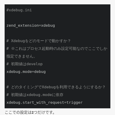
#xdebug.ini
zend_extension=xdebug

# Xdebugをどのモードで動かすか？
# ※これはプロセス起動時のみ設定可能なのでここでしか
指定できません。
# 初期値はdevelop
xdebug.mode=debug

# どのタイミングでXdebugを利用できるようにするか？
# 初期値はxdebug.modeに依存
xdebug.start_with_request=trigger
ここでの設定は2つだけです。