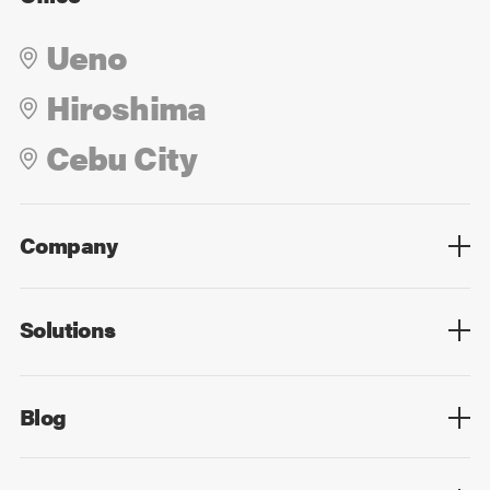
Ueno
Hiroshima
Cebu City
Company
Overview
Culture
Leadership
Solutions
Overview
Technology
Design
Digital Marketing
Strategy&Consulting
Digital Education
Blog
Blog List