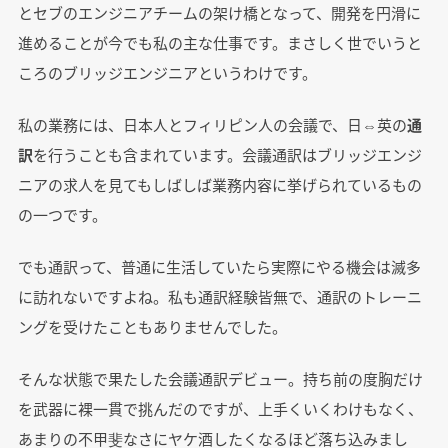
とセブのエンジニアチームの架け橋となって、開発を円滑に
進めることが今でも私の主な仕事です。まさしく世でいうと
ころのブリッジエンジニアというわけです。
私の業務には、日本人とフィリピン人の会議で、日⇔英の
通
訳
を行うことも含まれています。会議通訳はブリッジエンジ
ニアの求人を見てもしばしば業務内容に挙げられているもの
の一つです。
でも通訳って、普通に生活していたら実際にやる機会は滅多
に訪れないですよね。私も通訳経験皆無で、通訳のトレーニ
ングを受けたこともありませんでした。
そんな状態で果たした会議通訳デビュー。持ち前の度胸だけ
を武器に裸一貫で挑んだのですが、上手くいくわけもなく、
あまりの不甲斐なさにヤケ酒したくなるほど落ち込みまし