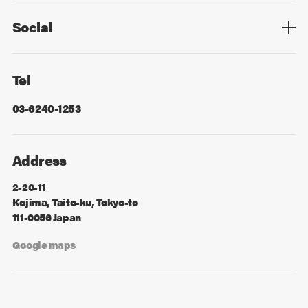
Social
Facebook
X
Tel
03-6240-1253
Address
2-20-11
Kojima, Taito-ku, Tokyo-to
111-0056 Japan
Google maps