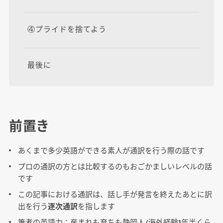
④プライドを捨てよう
最後に
前置き
あくまで多少英語ができる素人が通訳を行う際の話です
プロの通訳の方とは比較するのもおごかましいレベルの話
です
この記事における通訳は、話し手が発言を終えたあとに訳
出を行う
逐次通訳
を指します
筆者の英語力：産まれも育ちも静岡人/海外経験1年半くら