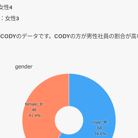
女性4
7：女性3
がCODYのデータです。CODYの方が男性社員の割合が