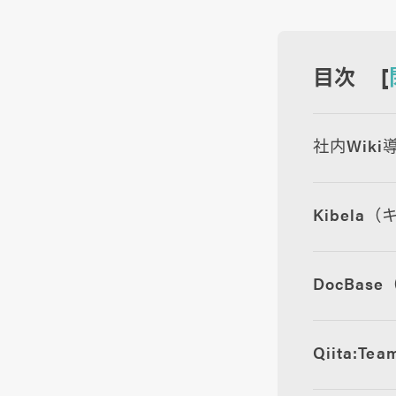
目次 [
社内Wik
Kibela
DocBas
Qiita: