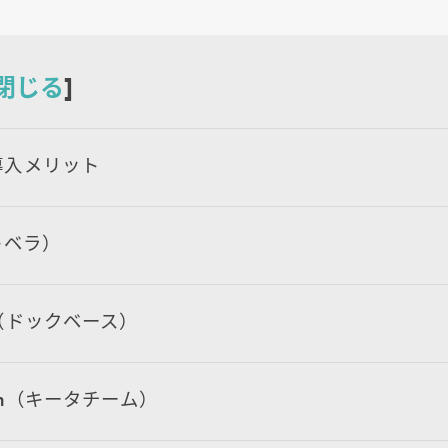
閉じる
]
i導入メリット
（キベラ）
e（ドックベース）
Team（キータチーム）