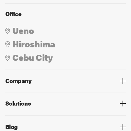
Office
Ueno
Hiroshima
Cebu City
Company
Overview
Culture
Leadership
Solutions
Overview
Technology
Design
Digital Marketing
Strategy&Consulting
Digital Education
Blog