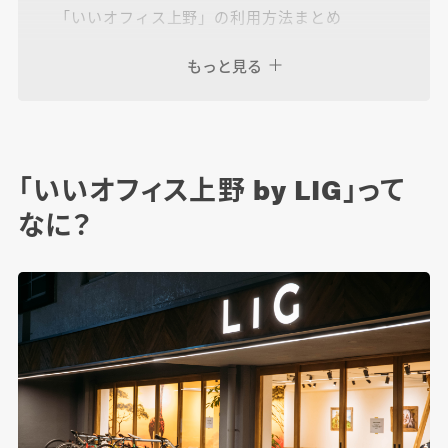
「いいオフィス上野」の利用方法まとめ
ドロップイン（当日利用）料金
もっと見る
スペースレンタル料金
いいオフィス会員 月額料金
「いいオフィス上野 by LIG」って
今後も「いいオフィス」の輪は広がっていきま
なに？
す！