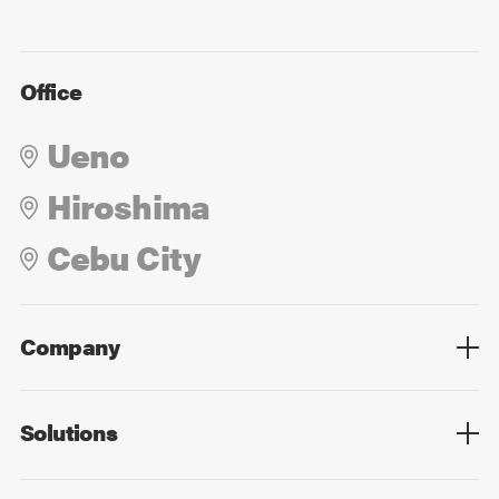
Office
Ueno
Hiroshima
Cebu City
Company
Overview
Culture
Leadership
Solutions
Overview
Technology
Design
Digital Marketing
Strategy&Consulting
Digital Education