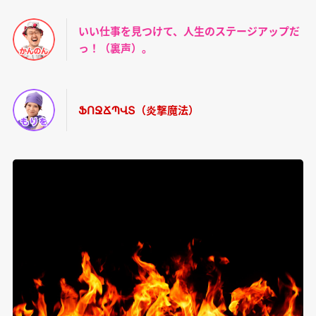
いい仕事を見つけて、人生のステージアップだ
っ！（裏声）。
ՖՈՋՃՊՎՏ（炎撃魔法）