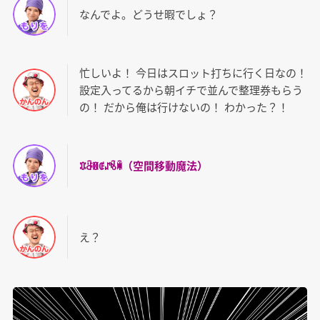
なんでよ。どうせ暇でしょ？
忙しいよ！ 今日はスロット打ちに行く日なの！
設定入ってるから朝イチで並んで整理券もらう
の！ だから俺は行けないの！ わかった？！
ꁤꁔꁙꂅꁴꂙꂏ（空間移動魔法）
え？