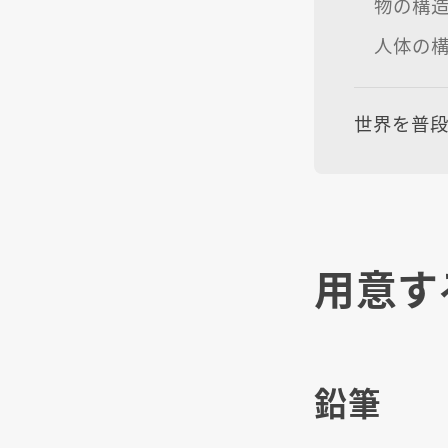
物の構
人体の
世界を普
用意す
鉛筆