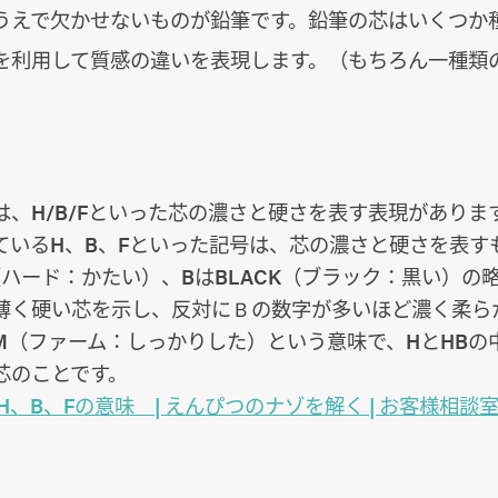
うえで欠かせないものが鉛筆です。鉛筆の芯はいくつか
を利用して質感の違いを表現します。（もちろん一種類
は、H/B/Fといった芯の濃さと硬さを表す表現がありま
ているH、B、Fといった記号は、芯の濃さと硬さを表す
D（ハード：かたい）、BはBLACK（ブラック：黒い）の
薄く硬い芯を示し、反対にＢの数字が多いほど濃く柔ら
IRM（ファーム：しっかりした）という意味で、HとHB
芯のことです。
H、B、Fの意味 | えんぴつのナゾを解く | お客様相談室