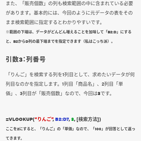
また、「販売個数」の列も検索範囲の中に含まれている必要
があります。基本的には、今回のように元データの表をその
まま検索範囲に指定するとわかりやすいです。
※範囲の下端は、データがどんどん増えることを加味して「B2:D」にする
と、B2からD列の最下端までを指定できます（私はこっち派）。
引数3：列番号
「りんご」を検索する列を1列目として、求めたいデータが何
列目なのかを指定します。1列目「商品名」、2列目「単
価」、3列目が「販売個数」なので、今回は
3
です。
=VLOOKUP(
“りんご”
,
B2:D7
,
3
, [検索方法])
ここを2にすると、「りんご」の「単価」なので、「100」が回答として返っ
てきます。