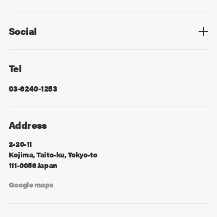
Privacy Policy
Cookie Policy
Information Security
Sitemap
Advertising
Mail Magazine
Contact
Social
Facebook
X
Tel
03-6240-1253
Address
2-20-11
Kojima, Taito-ku, Tokyo-to
111-0056 Japan
Google maps