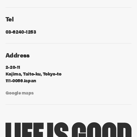
Facebook
X
Tel
03-6240-1253
Address
2-20-11
Kojima, Taito-ku, Tokyo-to
111-0056 Japan
Google maps