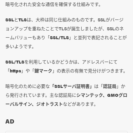
暗号化された安全な通信を確保する仕組みです。
SSL
と
TLS
は、大枠は同じ仕組みのものです。SSLがバージ
ョンアップを重ねたことでTLSが誕生しましたが、SSLのネ
ームバリューもあり「
SSL/TLS
」と並列で表記されることが
多いようです。
SSL/TLS
を利用しているかどうかは、アドレスバーにて
「
https
」や「
鍵マーク
」の表示の有無で見分けがつきます。
暗号化のために必要な
「SSLサーバ証明書」
は「
認証局
」か
ら発行されています。主な認証局に
シマンテック、GMOグロ
ーバルサイン、ジオトラスト
などがあります。
AD