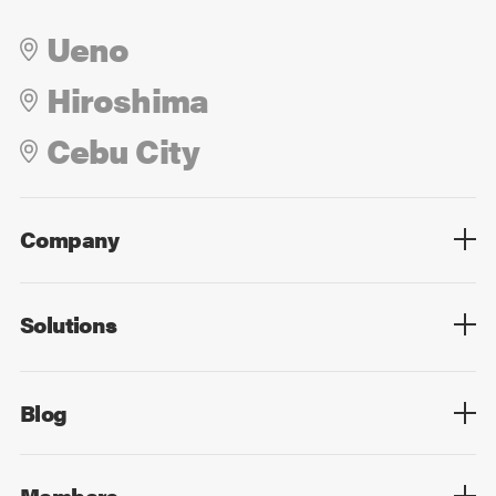
Ueno
Hiroshima
Cebu City
Company
Overview
Culture
Leadership
Solutions
Overview
Technology
Design
Digital Marketing
Strategy&Consulting
Digital Education
Blog
Blog List
Members