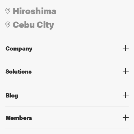
Hiroshima
Cebu City
Company
Overview
Culture
Leadership
Solutions
Overview
Technology
Design
Digital Marketing
Strategy&Consulting
Digital Education
Blog
Blog List
Members
Members List