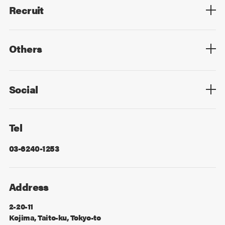
Recruit
Top
Mid Career
New Graduates
Others
Privacy Policy
Cookie Policy
Information Security
Sitemap
Advertising
Mail Magazine
Contact
Social
Facebook
X
Tel
03-6240-1253
Address
2-20-11
Kojima, Taito-ku, Tokyo-to