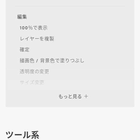
編集
100％で表示
レイヤーを複製
確定
描画色 / 背景色で塗りつぶし
透明度の変更
サイズ変更
Camera Raw フィルター
もっと見る
レベル補正
レイヤー整理
ツール系
グループ化