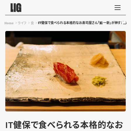
IT健保で食べられる本格的なお寿司屋さん「鮨 一新」が神すぎる件
Home
ライフ
食
IT健保で食べられる本格的なお