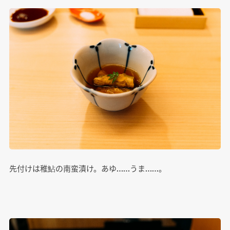
先付けは稚鮎の南蛮漬け。あゆ……うま……。