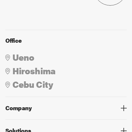
Office
Ueno
Hiroshima
Cebu City
Company
Overview
Culture
Leadership
Solutions