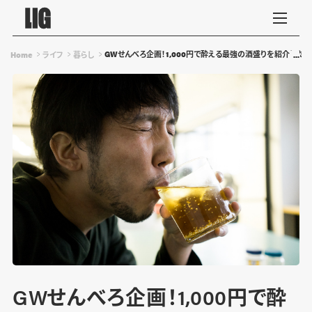
GWせんべろ企画！1,000円で酔える最強の酒盛りを紹介した
Home
ライフ
暮らし
GWせんべろ企画！1,000円で酔