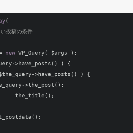
ay
(

たい投稿の条件
= 
new
uery->have_posts() ) {

$the_query->have_posts() ) {

title();
