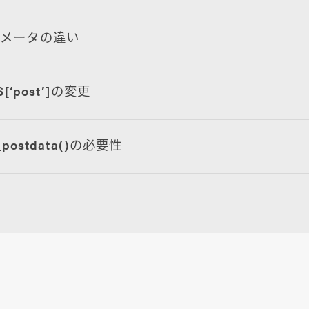
ラメータの違い
S[‘post’]の変更
t_postdata()の必要性