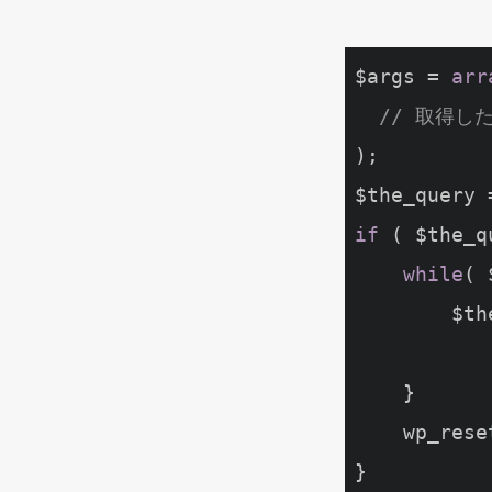
$args = 
arr
// 取得し
);

$the_query 
if
 ( $the_q
while
( 
        $the_query->the_post();        

                the_
    }

    wp_reset_postdata();

}