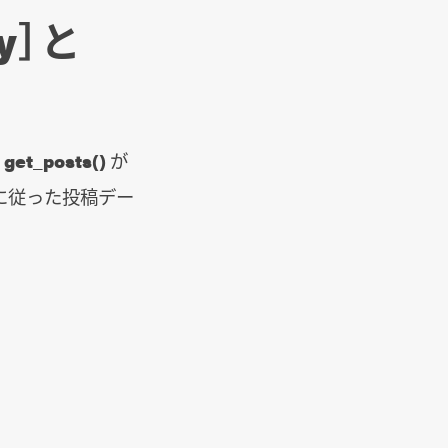
y］と
と
get_posts()
が
に従った投稿デー