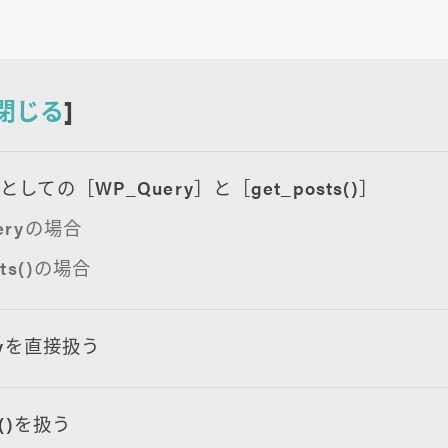
閉じる
]
しての［WP_Query］と［get_posts()］
eryの場合
sts()の場合
ryを直接扱う
ts()を扱う